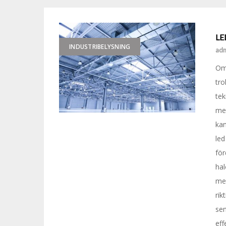
LED
INDUSTRIBELYSNING
ad
Om 
tro
tek
men
kan
led
för
hal
med
rik
se
eff