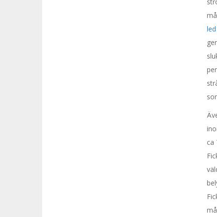
str
mån
led
gen
slu
pen
str
som
Äv
ino
ca 
Fic
väl
bel
Fi
mås