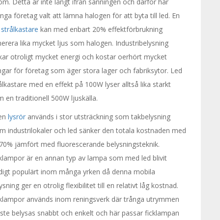
öm. Detta är inte långt ifrån sanningen och därför har
ga företag valt att lämna halogen för att byta till led. En
 strålkastare
kan med enbart 20% effektförbrukning
erera lika mycket ljus som halogen. Industribelysning
kar otroligt mycket energi och kostar oerhört mycket
gar för företag som äger stora lager och fabriksytor. Led
ålkastare med en effekt på 100W lyser alltså lika starkt
 en traditionell 500W ljuskälla.
en
lysrör
används i stor utsträckning som takbelysning
m industrilokaler och led sänker den totala kostnaden med
70% jämfört med fluorescerande belysningsteknik.
klampor är en annan typ av lampa som med led blivit
digt populärt inom många yrken då denna mobila
ysning ger en otrolig flexibilitet till en relativt låg kostnad.
cklampor används inom reningsverk där trånga utrymmen
te belysas snabbt och enkelt och här passar ficklampan