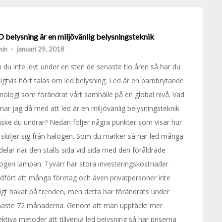
 belysning är en miljövänlig belysningsteknik
min
-
januari 29, 2018
du inte levt under en sten de senaste tio åren så har du
ligtvis hört talas om led belysning. Led är en barnbrytande
nologi som förändrat vårt samhälle på en global nivå. Vad
ar jag då med att led är en miljövänlig belysningsteknik
ske du undrar? Nedan följer några punkter som visar hur
 skiljer sig från halogen. Som du märker så har led många
delar när den ställs sida vid sida med den föråldrade
ogen lampan. Tyvärr har stora investeringskostnader
fört att många företag och även privatpersoner inte
tigt hakat på trenden, men detta har förändrats under
naste 72 månaderna. Genom att man upptäckt mer
ektiva metoder att tillverka led belysning så har priserna