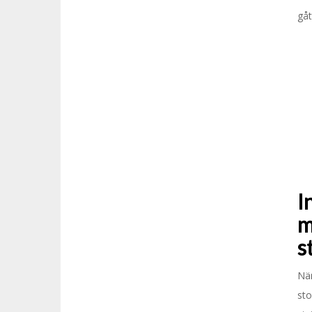
gåt
I
m
s
Nä
sto